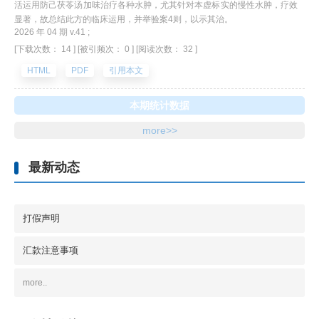
活运用防己茯苓汤加味治疗各种水肿，尤其针对本虚标实的慢性水肿，疗效
显著，故总结此方的临床运用，并举验案4则，以示其治。
2026 年 04 期 v.41 ;
[下载次数： 14 ]
[被引频次： 0 ]
[阅读次数： 32 ]
HTML
PDF
引用本文
本期统计数据
more>>
最新动态
打假声明
汇款注意事项
more..