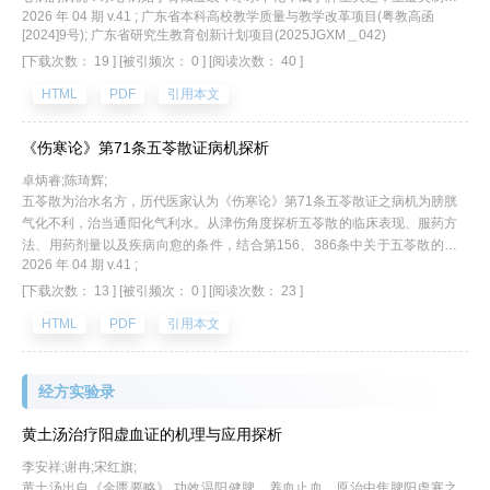
2026 年 04 期 v.41 ; 广东省本科高校教学质量与教学改革项目(粤教高函
终于心阳受遏，水火交争。水心病的治疗或单以苓桂剂建中制水，或投真武
[2024]9号); 广东省研究生教育创新计划项目(2025JGXM＿042)
汤温肾消阴，或遣桂枝类方强心定悸，或用茯苓四逆汤回阳救逆，法度严
[下载次数： 19 ]
[被引频次： 0 ]
[阅读次数： 40 ]
谨，环环相扣，充分体现了“三脏分治，整体统筹”的辨治思路。本研究不仅
深化了对水心病机制的认识，也为苓桂类方治疗现代心脏疾病提供了理论依
HTML
PDF
引用本文
据与临床参考。
《伤寒论》第71条五苓散证病机探析
卓炳睿;陈琦辉;
五苓散为治水名方，历代医家认为《伤寒论》第71条五苓散证之病机为膀胱
气化不利，治当通阳化气利水。从津伤角度探析五苓散的临床表现、服药方
法、用药剂量以及疾病向愈的条件，结合第156、386条中关于五苓散的运
2026 年 04 期 v.41 ;
用，水通道蛋白相关的现代微观分子学研究，认为该条文中五苓散证的病机
为胃不布津，机体津伤，治当健运脾胃，化气行水，急补津液。
[下载次数： 13 ]
[被引频次： 0 ]
[阅读次数： 23 ]
HTML
PDF
引用本文
经方实验录
黄土汤治疗阳虚血证的机理与应用探析
李安祥;谢冉;宋红旗;
黄土汤出自《金匮要略》,功效温阳健脾、养血止血，原治中焦脾阳虚寒之