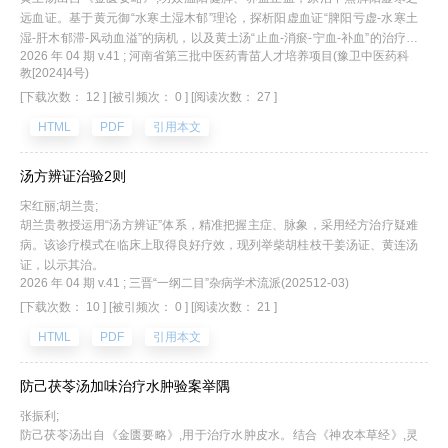
远血证。基于黄元御“水寒土湿木郁”理论，探析阳虚血证“脾阳亏虚-水寒土
湿-肝木郁滞-风动血溢”的病机，以及黄土汤“止血-消瘀-宁血-补血”的治疗路
2026 年 04 期 v.41 ; 河南省第三批中医药青苗人才培养项目(豫卫中医药科
径，并列举痔疮出血、崩漏、血尿3个案例，以示其治。
教[2024]4号)
[下载次数： 12 ]
[被引频次： 0 ]
[阅读次数： 27 ]
HTML
PDF
引用本文
汤方辨证治验2则
宋红丽;胡兰贵;
胡兰贵教授运用“汤方辨证”体系，精准把握主症、脉象，采用经方治疗疑难
病。该诊疗模式在临床上取得良好疗效，现列举柴胡桂枝干姜汤证、黄连汤
证，以示其治。
2026 年 04 期 v.41 ; 三晋“一纲二目”杂病学术流派(202512-03)
[下载次数： 10 ]
[被引频次： 0 ]
[阅读次数： 21 ]
HTML
PDF
引用本文
防己茯苓汤加味治疗水肿验案举隅
张振利;
防己茯苓汤出自《金匮要略》,用于治疗水肿皮水。结合《神农本草经》,灵