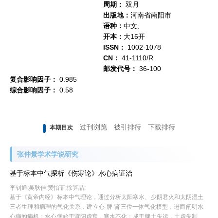
周期：
双月
出版地：
河南省南阳市
语种：
中文;
开本：
大16开
ISSN：
1002-1078
CN：
41-1110/R
邮发代号：
36-100
复合影响因子：
0.985
综合影响因子：
0.58
过刊浏览
被引排行
下载排行
本期目次
张仲景学术学说研究
基于标本中气探析《伤寒论》水心病证治
李钊通;吴耿佳;黄怡菲;徐笋晶;
基于《黄帝内经》标本中气理论，通过分析太阳寒水、少阴君火和太阴湿土
三者生理和病理的气化关系，建立心-脾-肾三位一体气化模型，进而阐明水
心病的病机：水心病始于肾阳虚衰，寒水不化；成于脾土失运，土虚失制；